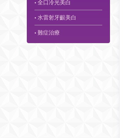
全口冷光美白
●
水雷射牙齦美白
●
難症治療
●