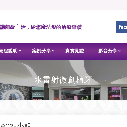
• 講師級主治，給您魔法般的治療奇蹟
療程說明
案例分享
真實見證
影音分享
水雷射微創植牙
se03-小姐