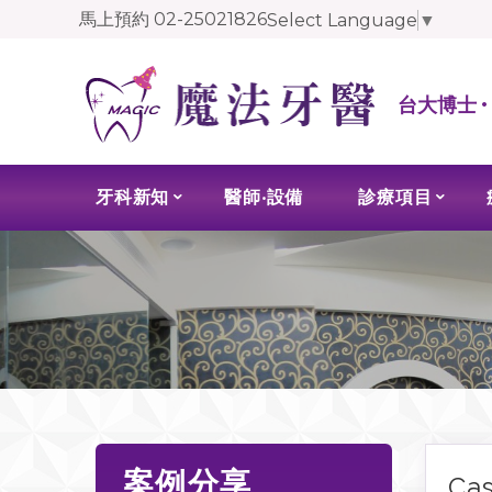
馬上預約
02-25021826
Select Language
▼
台大博士 
牙科新知
醫師‧設備
診療項目
案例分享
Ca