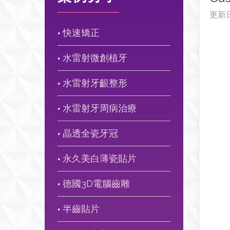
更新
快速矯正
●
水雷射微創植牙
●
水雷射牙齦整形
●
水雷射牙周病治療
●
晶透全瓷牙冠
●
永久美白薄瓷貼片
●
德國3D電腦齒雕
●
半齒貼片
●