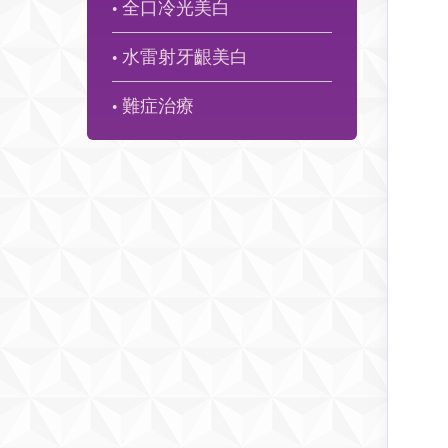
全口冷光美白
●
水雷射牙齦美白
●
難症治療
●