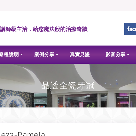
• 講師級主治，給您魔法般的治療奇蹟
療程說明
案例分享
真實見證
影音分享
晶透全瓷牙冠
se23-Pamela