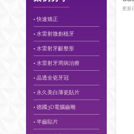
更新
快速矯正
●
水雷射微創植牙
●
水雷射牙齦整形
●
水雷射牙周病治療
●
晶透全瓷牙冠
●
永久美白薄瓷貼片
●
德國3D電腦齒雕
●
半齒貼片
●