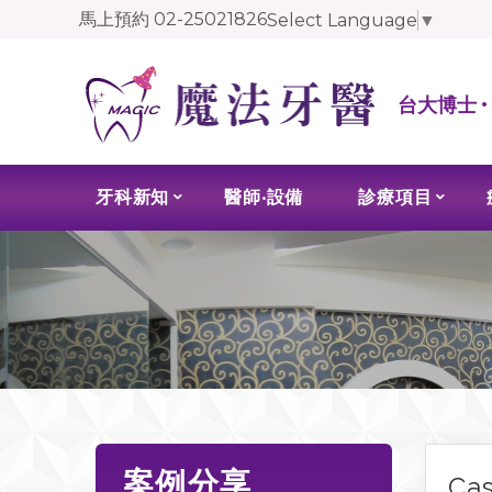
馬上預約
02-25021826
Select Language
▼
台大博士 
牙科新知
醫師‧設備
診療項目
案例分享
Ca