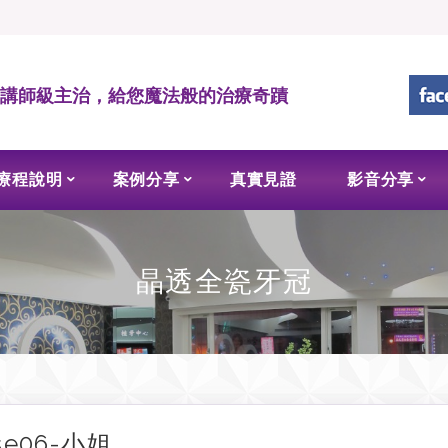
• 講師級主治，給您魔法般的治療奇蹟
療程說明
案例分享
真實見證
影音分享
晶透全瓷牙冠
se06-小姐