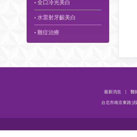
全口冷光美白
●
水雷射牙齦美白
●
難症治療
●
最新消息
|
醫
台北市南京東路3段