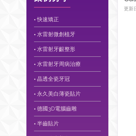
更新
快速矯正
●
水雷射微創植牙
●
水雷射牙齦整形
●
水雷射牙周病治療
●
晶透全瓷牙冠
●
永久美白薄瓷貼片
●
德國3D電腦齒雕
●
半齒貼片
●