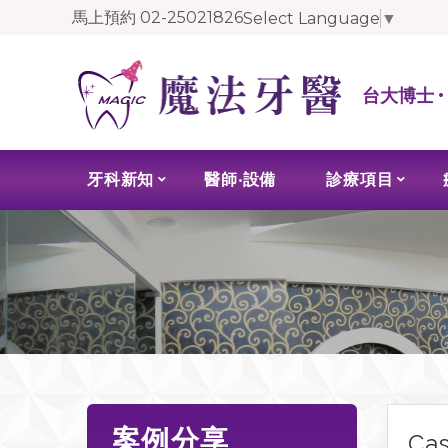
馬上預約
02-25021826
Select Language
▼
台大博士 
牙科新知
醫師‧設備
診療項目
案例分享
Ca