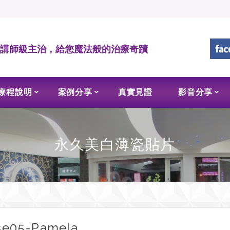
• 講師級主治，給您魔法般的治療奇蹟
療程說明
案例分享
真實見證
影音分享
永久美白薄瓷貼片
se05-Pamela