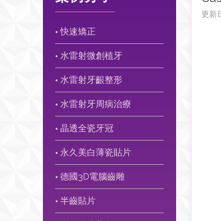
更新
快速矯正
●
水雷射微創植牙
●
水雷射牙齦整形
●
水雷射牙周病治療
●
晶透全瓷牙冠
●
永久美白薄瓷貼片
●
德國3D電腦齒雕
●
半齒貼片
●