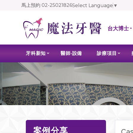
馬上預約
02-25021826
Select Language
▼
台大博士 
牙科新知
醫師‧設備
診療項目
案例分享
Ca