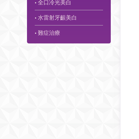
全口冷光美白
●
水雷射牙齦美白
●
難症治療
●