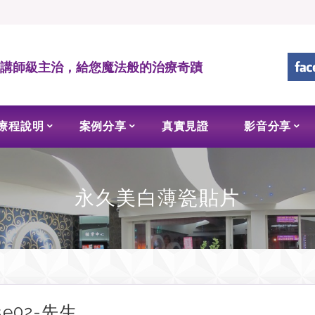
• 講師級主治，給您魔法般的治療奇蹟
療程說明
案例分享
真實見證
影音分享
永久美白薄瓷貼片
se02-先生