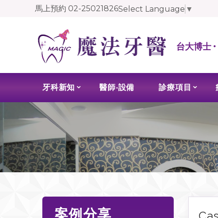
馬上預約
02-25021826
Select Language
▼
台大博士 
牙科新知
醫師‧設備
診療項目
案例分享
Ca