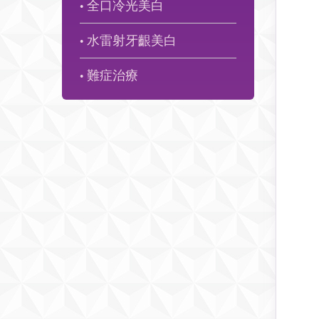
全口冷光美白
●
水雷射牙齦美白
●
難症治療
●