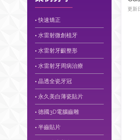
更新
快速矯正
●
水雷射微創植牙
●
水雷射牙齦整形
●
水雷射牙周病治療
●
晶透全瓷牙冠
●
永久美白薄瓷貼片
●
德國3D電腦齒雕
●
半齒貼片
●