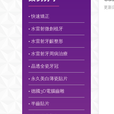
更新
快速矯正
●
水雷射微創植牙
●
水雷射牙齦整形
●
水雷射牙周病治療
●
晶透全瓷牙冠
●
永久美白薄瓷貼片
●
德國3D電腦齒雕
●
半齒貼片
●