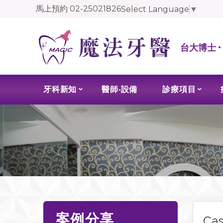
馬上預約
02-25021826
Select Language
▼
台大博士 
牙科新知
醫師‧設備
診療項目
案例分享
Ca