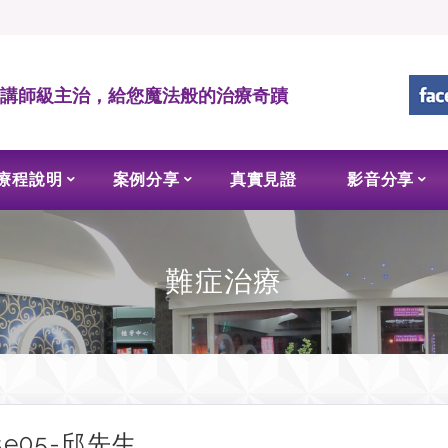
• 講師級主治，給您魔法般的治療奇蹟
療程說明
案例分享
真實見證
影音分享
難症治療
se05-邱先生