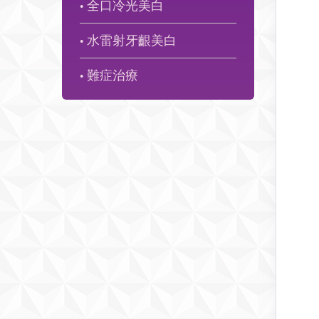
全口冷光美白
●
水雷射牙齦美白
●
難症治療
●