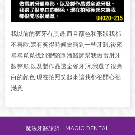
我以前的舊牙有黑邊,而且顏色和形狀我都
不喜歡,還有笑得時候會露到一些牙齦,後來
尋尋覓覓找到潘醫師,潘醫師幫我做雷射牙
齦整形,以及製作晶透全瓷牙冠,我選了很亮
白的顏色,現在拍照笑起來讓我都很開心很
滿意
魔法牙醫診所 MAGIC DENTAL