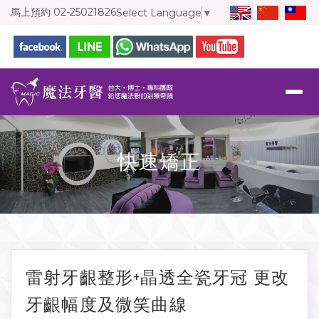
馬上預約
02-25021826
Select Language
▼
快速矯正
雷射牙齦整形+晶透全瓷牙冠 更改
牙齦幅度及微笑曲線