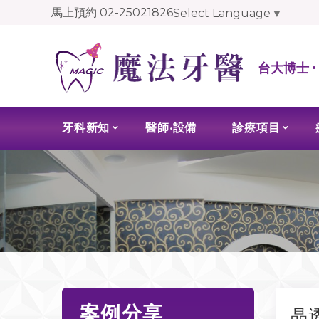
馬上預約
02-25021826
Select Language
▼
台大博士 
牙科新知
醫師‧設備
診療項目
案例分享
晶