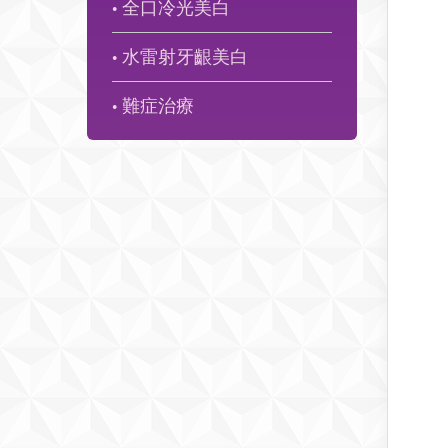
全口冷光美白
●
水雷射牙齦美白
●
難症治療
●