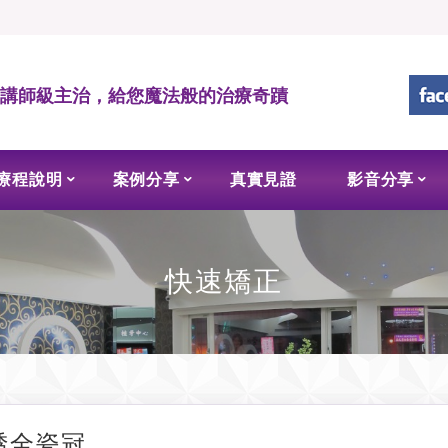
• 講師級主治，給您魔法般的治療奇蹟
療程說明
案例分享
真實見證
影音分享
快速矯正
透全瓷冠