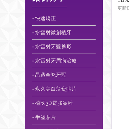
更新
快速矯正
●
水雷射微創植牙
●
水雷射牙齦整形
●
水雷射牙周病治療
●
晶透全瓷牙冠
●
永久美白薄瓷貼片
●
德國3D電腦齒雕
●
半齒貼片
●