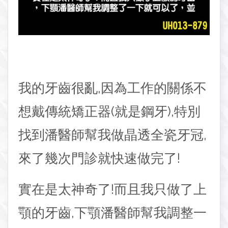
我的牙齒很亂,因為工作的關係不
想戴傳統矯正器(就是鋼牙),特別
找到潘醫師幫我做晶透全瓷牙冠,
來了幾次門診就快速做完了!
實在是太神奇了!而且我只做了上
顎的牙齒,下顎潘醫師幫我調整一