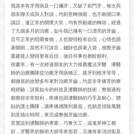
我原本有牙周病及一口爛牙，又缺了前門牙，每次與
朋友聊天或與人對談，均刻意轉側面，也不敢開口來
講話，連正常的開懷大笑，均有所顧慮的轉頭，經過
了九個多月的治療，如今我已擁有一口漂亮的牙齒，
且可正常的咀嚼食物，人也變得較有自信，心情也跟
著開朗，當然不可諱言，錢財也跟著入袋，感覺牙齒
重建後人變得更有自信，做任何事也都較順利。
很慶幸，有一次經過朋友的大力推薦魔法牙醫 潘醫
師的治療團隊從治癒牙周病矯正、拔牙到植牙等等，
都徹底的改變多年來對治療牙齒，均是非常痛苦的療
程經驗，訝異如今的科技及潘醫師的技術，整個過程
都覺得非常順利，疼痛也因潘醫師的巧手及耐心、體
貼的護士團隊，讓疼痛感降到最低，也願意排除萬難
刻意抽出時間，來完成整個牙齒治療。
其實談到潘醫師的專業，巧奪天工，或鬼斧神工都
好，牙醫界的藝術大師等來形容，又擁有多項頭銜及