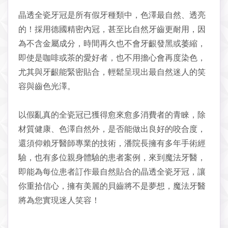
晶透全瓷牙冠是所有假牙種類中，色澤最自然、透亮
的！採用德國精密內冠，甚至比自然牙齒更耐用，因
為不含金屬成分，時間再久也不會牙齦發黑或萎縮，
即使是咖啡或茶的愛好者，也不用擔心會再度染色，
尤其與牙齦能緊密貼合，輕鬆呈現出最自然迷人的笑
容與齒色光澤。
以假亂真的全瓷冠已獲得愈來愈多消費者的青睞，除
材質健康、色澤自然外，是否能做出良好的咬合度，
還須仰賴牙醫師專業的技術，潘院長擁有多年手術經
驗，也有多位親身體驗的患者案例，來到魔法牙醫，
即能為每位患者訂作最自然貼合的晶透全瓷牙冠，讓
你重拾信心，擁有美麗的貝齒將不是夢想，魔法牙醫
將為您實現迷人笑容！