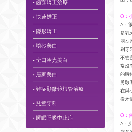
齒顎矯正治療
●
快速矯正
Q：
●
A：
隱形矯正
是乳
●
朋友
噴砂美白
●
刷牙
不管
全口冷光美白
●
常沒
居家美白
的時
●
勇敢
難症顯微鏡根管治療
在與
●
看牙
兒童牙科
●
Q：
睡眠呼吸中止症
●
A：
歲多