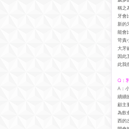
稱之
牙會
新的
能會
苛責
大牙
因此
此我
Q：
A：
續續
顧主
為飲
西的
間會