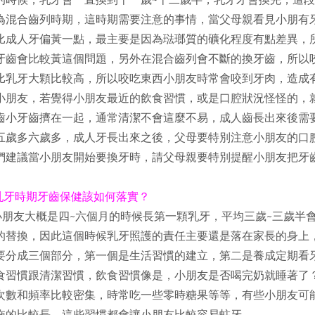
為混合齒列時期，這時期需要注意的事情，當父母親看見小朋有
比成人牙偏黃一點，最主要是因為琺瑯質的礦化程度有點差異，
牙齒會比較黃這個問題，另外在混合齒列會不斷的換牙齒，所以
比乳牙大顆比較高，所以咬吃東西小朋友時常會咬到牙肉，造成
小朋友，若覺得小朋友最近的飲食習慣，或是口腔狀況怪怪的，
齒小牙齒擠在一起，通常清潔不會這麼不易，成人齒長出來後需
五歲多六歲多，成人牙長出來之後，父母要特別注意小朋友的口
們建議當小朋友開始要換牙時，請父母親要特別提醒小朋友把牙
乳牙時期牙齒保健該如何落實？
小朋友大概是四~六個月的時候長第一顆乳牙，平均三歲~三歲半
的替換，因此這個時候乳牙照護的責任主要還是落在家長的身上
要分成三個部分，第一個是生活習慣的建立，第二是養成定期看
食習慣跟清潔習慣，飲食習慣像是，小朋友是否喝完奶就睡著了
次數和頻率比較密集，時常吃一些零時糖果等等，有些小朋友可
拖的比較長，這些習慣都會讓小朋友比較容易蛀牙。