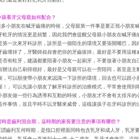
小孩看牙父母親如何配合？
很多小朋友在喊牙齒痛的時候，父母親第一件事是要正視小朋友
牙蛀牙的情況更是頻繁，因此我們會提醒父母親小朋友在喊牙痛
是第一次來牙科診所，診所是一個陌生的環境又要張開嘴巴，因
牙齒壞掉了，牙醫師叔叔會把你的牙齒拔掉」最好是不要用這種
是否有蛀牙，建議都要陪著小朋友一起刷牙，不要放著小朋友自
有辦法自己刷得很好，最好是父母親可以在一旁陪同，甚至是主
候，可以順便帶小朋友來認識一下診所的環境，回去也可以跟小
喔！」可以先讓小朋友了解牙科診所的治療模式，平常會使用到
小朋友做一些行為誘導和互動的時候，小朋友才不會有太排斥的
這件事情，並且平時不以牙醫來威脅，這樣讓孩子在牙科診所的
何時是齒列混合期，這時期的家長要注意的事項有哪些？
所謂齒列互何時期，是指口腔裡面同時包含乳牙和成人牙，乳牙
的時候，乳牙會一直換到十一歲~十二歲半，乳牙才會換完，這