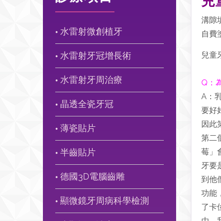
兒
溝隙填縫
水雷射微創植牙
自費塗
●
水雷射牙冠增長術
兒童
●
水雷射牙周治療
Q：
●
A：
晶透全瓷牙冠
●
要好
因此
薄瓷貼片
●
第二
半齒貼片
莓」
●
牙要
德國3D電腦齒雕
到他
●
功能
顯微鏡牙周病科學檢測
●
了卡
由，