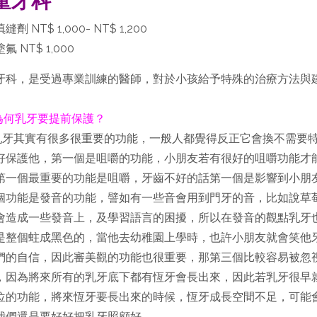
童牙科
劑 NT$ 1,000- NT$ 1,200
氟 NT$ 1,000
牙科，是受過專業訓練的醫師，對於小孩給予特殊的治療方法與
為何乳牙要提前保護？
乳牙其實有很多很重要的功能，一般人都覺得反正它會換不需要
好保護他，第一個是咀嚼的功能，小朋友若有很好的咀嚼功能才
第一個最重要的功能是咀嚼，牙齒不好的話第一個是影響到小朋
個功能是發音的功能，譬如有一些音會用到門牙的音，比如說草
會造成一些發音上，及學習語言的困擾，所以在發音的觀點乳牙
是整個蛀成黑色的，當他去幼稚園上學時，也許小朋友就會笑他
們的自信，因此審美觀的功能也很重要，那第三個比較容易被忽
，因為將來所有的乳牙底下都有恆牙會長出來，因此若乳牙很早
位的功能，將來恆牙要長出來的時候，恆牙成長空間不足，可能
我們還是要好好把乳牙照顧好。