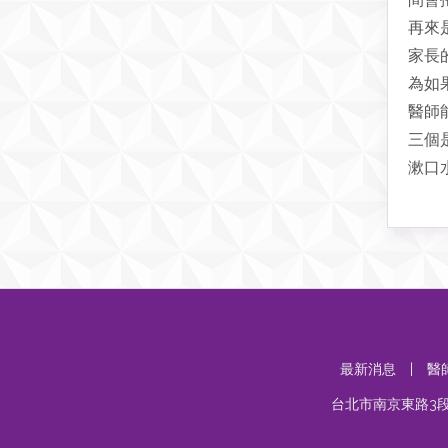
再來
家長
為如
醫師
三個
漱口
最新消息
|
醫
台北市南京東路3段