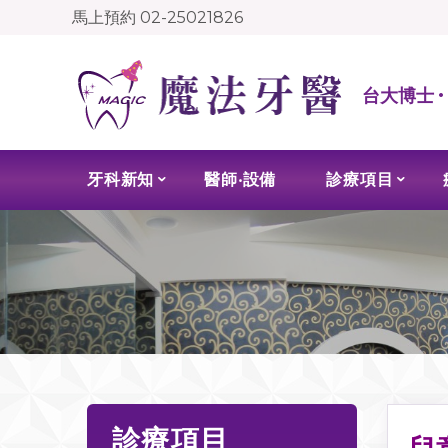
馬上預約
02-25021826
台大博士 
牙科新知
醫師‧設備
診療項目
診療項目