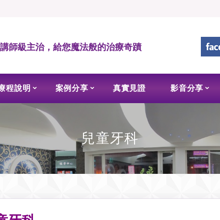
• 講師級主治，給您魔法般的治療奇蹟
療程說明
案例分享
真實見證
影音分享
兒童牙科