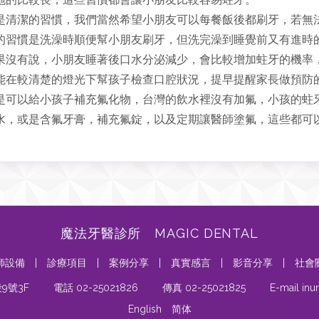
是清潔的習慣，我們當然希望小朋友可以每餐飯後都刷牙，若無
的習慣是洗澡時順便幫小朋友刷牙，但洗完澡到睡覺前又有進時
果沒有說，小朋友睡著後口水分泌減少，會比較增加蛀牙的機率
能在較清楚的燈光下幫孩子檢查口腔狀況，提早提醒家長做預防
是可以給小孩子補充氟化物，台灣的飲水裡沒有加氟，小孩的蛀
水，或是含氟牙膏，補充氟錠，以及定期讓醫師塗氟，這些都可
魔法牙醫診所 MAGIC DENTAL
師設備
|
診療項目
|
案例分享
|
真實感言
|
影音分享
|
社會
9號3F
電話 02-25021826
傳真 02-25021825
E-mail in
English
简体