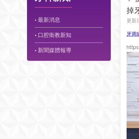
掉
最新消息
更新
●
牙周
口腔衛教新知
●
http
新聞媒體報導
●