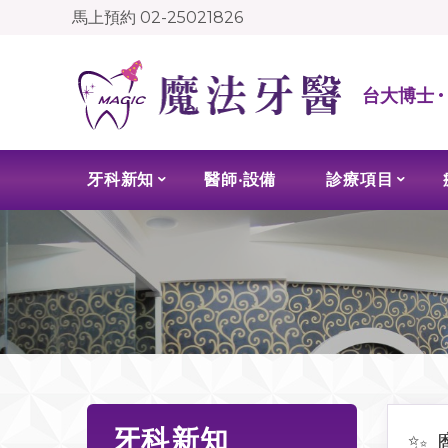
馬上預約
02-25021826
台大博士 
牙科新知
醫師‧設備
診療項目
牙科新知
✨ 