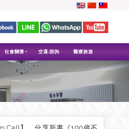
社會關懷
交通‧諮詢
醫療旅遊
n Call】，分享新書《100歲不