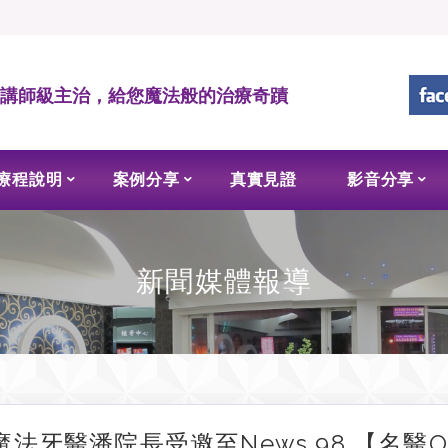
• 講師級主治，給您魔法般的治療奇蹟
療程說明
案例分享
真實見證
影音分享
新聞媒體報導
魔法牙醫潘院長受邀至News 98 【名醫O