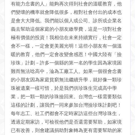
有能力念書的人」能夠再次得到社會的溫暖教育，他
們變壞的機率就會降低很多，相對社會付出的成本也
是會大大降低。我們能以個人或公司、診所或企業名
義去幫助這個家庭的小朋友繳學費，這是一項對社會
極有價值的投資！我相信在未來持續實行，社會一定
會不一樣，一定會更美麗光明！這些小朋友有一個溫
暖的教育，他們一定會改變會感恩！中國大陸有「
撿
珍珠
」計劃－許多一個縣的第一名的學生因為家境困
難而無法唸高中，淪為工廠工人。如果一個很會念書
的小朋友因為家庭貧窮無法繼續升學，就好像一顆珍
珠被遺棄一樣可惜，於是我們供珍珠生完成高中學
業，把一顆一顆的珍珠撿回來。台灣也一樣需要類似
這樣的計劃，讓我們一同來參加台灣撿珍珠計劃吧！
每年志工、社工們都會不定時家訪這些台灣珍珠生，
透過定期家訪，可檢視他們是否還需要幫助，如家境
已有改善，則會建議捐助對象轉為更有需要幫助的家