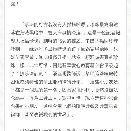
庭！
「珍珠的可貴若沒有人採摘雕琢，珍珠最終將遺
落在茫茫黑暗中，被大海無情淹沒…」這是一位記者報
導大陸撿珍珠計劃時的貼切的描述。中國「撿回珍珠
計劃」，緣於許多成績特優的孩子因為家境窮困，只
好放棄學業，無法繼續升學，就像一顆顆被丟棄的珍
珠一樣，非常可惜，因此新華愛心教育基金會便發起
了＂撿珍珠計劃＂，潘韞珊醫師說，幫助這些家庭特
困但成績特優的學生能夠繼續升學。「這些小朋友幾
乎都是一個縣的第一名，因為家境困頓，竟然沒辦法
念高中，淪為工廠工人，實很可惜！說不定這些很會
念書的小朋友，以後會用他們的聰明才智及才華來造
福群，甚至改變我們的世界」。
潘韞珊醫師一直認為『教育』是改變社會的根