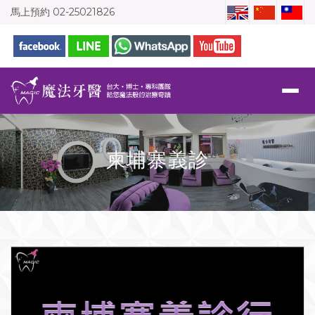
馬上預約
02-25021826
柬埔寨義診