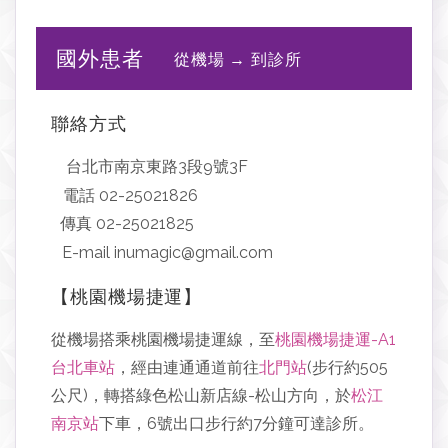
國外患者
從機場 → 到診所
聯絡方式
台北市南京東路3段9號3F
電話 02-25021826
傳真 02-25021825
E-mail inumagic@gmail.com
【桃園機場捷運】
從機場搭乘桃園機場捷運線，至
桃園機場捷運-A1
台北車站
，經由連通通道前往
北門站
(步行約505
公尺)，轉搭綠色松山新店線-松山方向，於
松江
南京站
下車，6號出口步行約7分鐘可達診所。