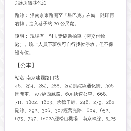
3.診所後巷代泊
​路線： 沿南京東路開至「星巴克」右轉，隨即再
右轉，進入巷子約 20 公尺處。
​說明： 現場有一對夫妻協助拍車（需交付鑰
匙）。晚上人員下班後可自行找位停放，但不保
證有位。
【公車】
站名: 南京建國路口站
46、254、282、288、292副綜經通化街、306
區間車、307經西藏路、605快速公車、668、
711、1802、1803、承德干綜、248、279、282
副線、292、306、307經营光路、604、652、
675、797、1802A經松山機場、南京幹線、紅25